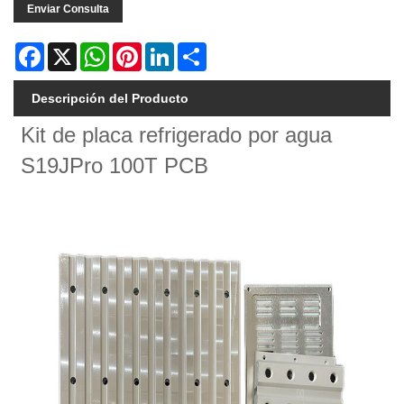
Enviar Consulta
Facebook
X
WhatsApp
Pinterest
LinkedIn
Share
Descripción del Producto
Kit de placa refrigerado por agua
S19JPro 100T PCB